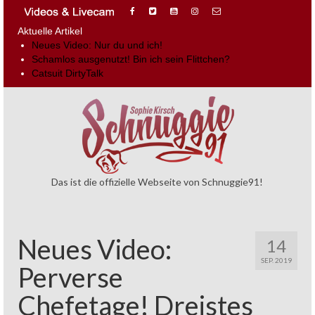
Aktuelle Artikel
Neues Video: Nur du und ich!
Schamlos ausgenutzt! Bin ich sein Flittchen?
Catsuit DirtyTalk
Das ist die offizielle Webseite von Schnuggie91!
Neues Video:
14
SEP. 2019
Perverse
Chefetage! Dreistes