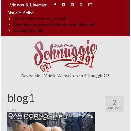
Aktuelle Artikel
Neues Video: Nur du und ich!
Schamlos ausgenutzt! Bin ich sein Flittchen?
Catsuit DirtyTalk
Das ist die offizielle Webseite von Schnuggie91!
blog1
2
APR. 2016
|
0